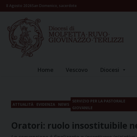
Skip
8 Agosto 2026
San Domenico, sacerdote
to
content
Home
Vescovo
Diocesi
SERVIZIO PER LA PASTORALE
ATTUALITÀ
EVIDENZA
NEWS
GIOVANILE
Oratori: ruolo insostituibile n