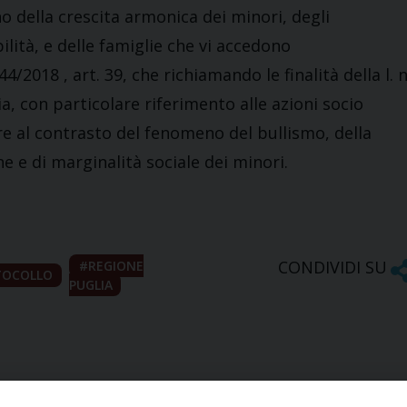
della crescita armonica dei minori, degli
ilità, e delle famiglie che vi accedono
2018 , art. 39, che richiamando le finalità della l. n
lia, con particolare riferimento alle azioni socio
re al contrasto del fenomeno del bullismo, della
e e di marginalità sociale dei minori.
CONDIVIDI SU
REGIONE
TOCOLLO
PUGLIA