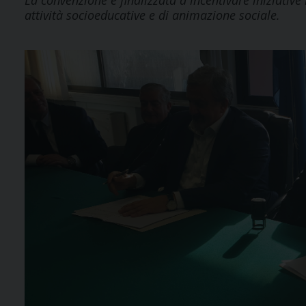
La convenzione è finalizzata a incentivare iniziativ
attività socioeducative e di animazione sociale.