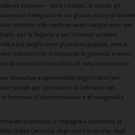
idente Emiliano – aiuta i sindaci, le scuole, gli
onvivenza e l’integrazione tra giovani anche di divers
di tanti volontari che rendono questi luoghi sicuri per
 Stato, per la Regione e per i Comuni sarebbe
lle e più luoghi come gli oratori pugliesi, invece,
tanti volontari che si occupano di gioventù a vivere
azie ad un piccolo contributo di natura economica”.
tive innovative e sperimentali degli oratori per
one sociale per contribuire al contrasto del
 di fenomeni di discriminazione e di marginalità
 firma del protocollo, si impegna a sollecitare la
ella Chiesa Cattolica, degli enti Parrocchia, degli