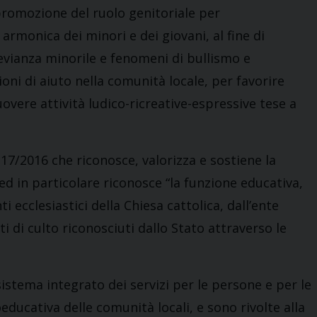
a promozione del ruolo genitoriale per
rmonica dei minori e dei giovani, al fine di
devianza minorile e fenomeni di bullismo e
ni di aiuto nella comunità locale, per favorire
muovere attività ludico-ricreative-espressive tese a
. 17/2016 che riconosce, valorizza e sostiene la
ed in particolare riconosce “la funzione educativa,
i ecclesiastici della Chiesa cattolica, dall’ente
enti di culto riconosciuti dallo Stato attraverso le
l sistema integrato dei servizi per le persone e per le
ducativa delle comunità locali, e sono rivolte alla