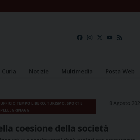
Facebook
Instagram
X
YouTube
Feed
Curia
Notizie
Multimedia
Posta Web
8 Agosto 20
UFFICIO TEMPO LIBERO, TURISMO, SPORT E
PELLEGRINAGGI
ella coesione della società