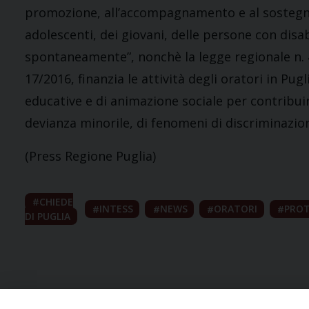
promozione, all’accompagnamento e al sostegno 
adolescenti, dei giovani, delle persone con disab
spontaneamente”, nonchè la legge regionale n. 44/
17/2016, finanzia le attività degli oratori in Pug
educative e di animazione sociale per contribui
devianza minorile, di fenomeni di discriminazion
(Press Regione Puglia)
CHIEDE
INTESS
NEWS
ORATORI
PRO
DI PUGLIA