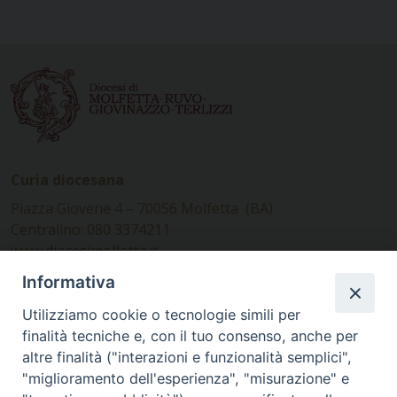
Curia diocesana
Piazza Giovene 4 – 70056 Molfetta (BA)
Centralino: 080 3374211
www.diocesimolfetta.it –
diocesimolfetta@pec.chiesacattolica.it
Informativa
Utilizziamo cookie o tecnologie simili per
Ufficio Comunicazioni sociali
finalità tecniche e, con il tuo consenso, anche per
altre finalità ("interazioni e funzionalità semplici",
Piazza Giovene 4 – 70056 Molfetta (BA)
"miglioramento dell'esperienza", "misurazione" e
comunicazionisociali@diocesimolfetta.it