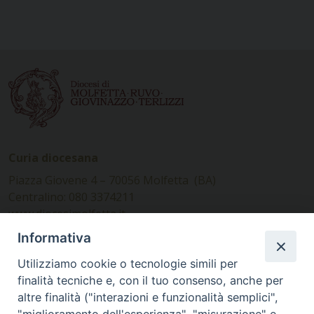
Curia diocesana
Piazza Giovene 4 – 70056 Molfetta (BA)
Centralino: 080 3374211
www.diocesimolfetta.it –
diocesimolfetta@pec.chiesacattolica.it
Informativa
Utilizziamo cookie o tecnologie simili per
Ufficio Comunicazioni sociali
finalità tecniche e, con il tuo consenso, anche per
altre finalità ("interazioni e funzionalità semplici",
Piazza Giovene 4 – 70056 Molfetta (BA)