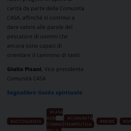
carità da parte della Comunità
CASA, affinché si continui a
dare valore alle parole del
pescatore di uomini che
ancora sono capaci di
orientare il cammino di tanti.
Giulio Pisani
, Vice presidente
Comunità CASA
Segnalibro Guida spirituale
CASA
DON
COMUNITÀ
ACCOGLIENZA
NEWS
OA
TONINO
TERAPEUTICA
BELLO