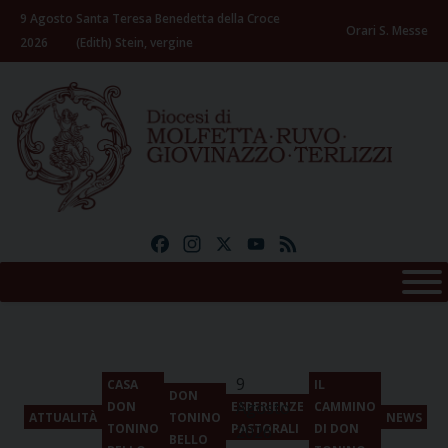
Skip
9 Agosto
Santa Teresa Benedetta della Croce
to
Orari S. Messe
2026
(Edith) Stein, vergine
content
Facebook
Instagram
X
YouTube
Feed
9
CASA
IL
DON
Agosto
DON
ESPERIENZE
CAMMINO
ATTUALITÀ
TONINO
NEWS
TONINO
PASTORALI
DI DON
2026
BELLO