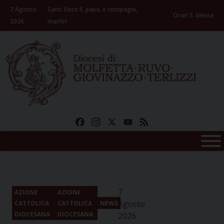
Skip
7 Agosto
Santi Sisto II, papa, e compagni,
to
Orari S. Messe
2026
martiri
content
Facebook
Instagram
X
YouTube
Feed
7
AZIONE
AZIONE
Agosto
CATTOLICA
CATTOLICA
NEWS
DIOCESANA
DIOCESANA
2026