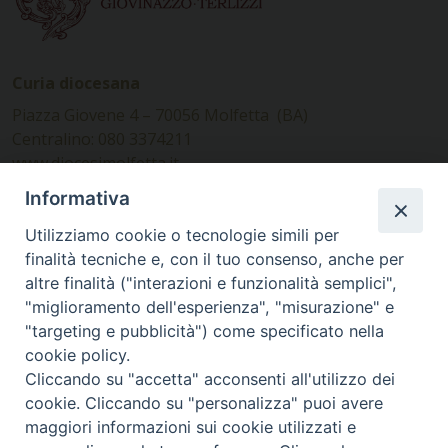
Curia diocesana
Piazza Giovene 4 – 70056 Molfetta (BA)
Centralino: 080 3374211
www.diocesimolfetta.it –
diocesimolfetta@pec.chiesacattolica.it
Informativa
Utilizziamo cookie o tecnologie simili per
Ufficio Comunicazioni sociali
finalità tecniche e, con il tuo consenso, anche per
altre finalità ("interazioni e funzionalità semplici",
Piazza Giovene 4 – 70056 Molfetta (BA)
"miglioramento dell'esperienza", "misurazione" e
comunicazionisociali@diocesimolfetta.it
"targeting e pubblicità") come specificato nella
cookie policy.
Cliccando su "accetta" acconsenti all'utilizzo dei
SEGUICI SU
cookie. Cliccando su "personalizza" puoi avere
Facebook
Instagram
X
YouTube
Feed
maggiori informazioni sui cookie utilizzati e