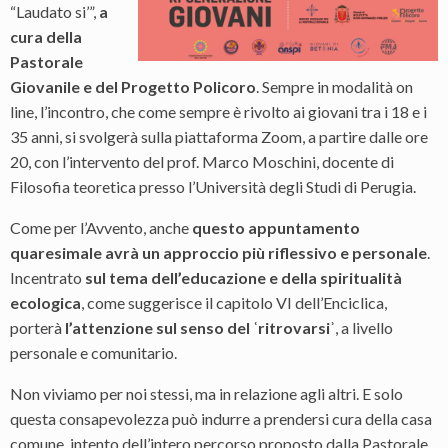
“Laudato si’”,
a
cura della
Pastorale
Giovanile e del Progetto Policoro
. Sempre in modalità on
line, l’incontro, che come sempre è rivolto ai giovani tra i 18 e i
35 anni, si svolgerà sulla piattaforma Zoom, a partire dalle ore
20, con l’intervento del prof. Marco Moschini, docente di
Filosofia teoretica presso l’Università degli Studi di Perugia.
Come per l’Avvento, anche
questo appuntamento
quaresimale avrà un approccio più riflessivo e personale
.
Incentrato
sul tema dell’educazione e della spiritualità
ecologica
, come suggerisce il capitolo VI dell’Enciclica,
porterà
l’attenzione sul senso del
ʿritrovarsiʾ
, a livello
personale e comunitario.
Non viviamo per noi stessi, ma in relazione agli altri. E solo
questa consapevolezza può indurre a prendersi cura della casa
comune, intento dell’intero percorso proposto dalla Pastorale