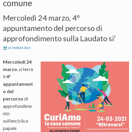
comune
Mercoledì 24 marzo, 4°
appuntamento del percorso di
approfondimento sulla Laudato si’
21 MARZO 2021
Mercoledì 24
marzo
, si terrà
il
4°
appuntament
o del
percorso
di
approfondime
nto
sull’enciclica
papale