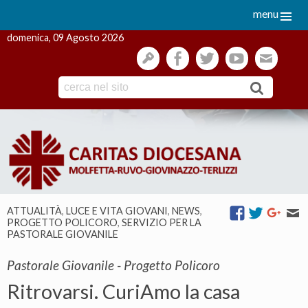
menu
domenica, 09 Agosto 2026
gestione
facebook
twitter
youtube
webmai
Skip
to
content
ATTUALITÀ
,
LUCE E VITA GIOVANI
,
NEWS
,
PROGETTO POLICORO
,
SERVIZIO PER LA
PASTORALE GIOVANILE
Pastorale Giovanile - Progetto Policoro
Ritrovarsi. CuriAmo la casa