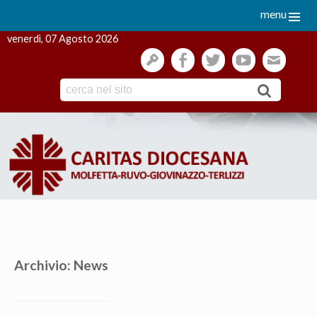
menu
venerdì, 07 Agosto 2026
gestione
facebook
twitter
youtube
webmai
Skip
to
content
Archivio:
News