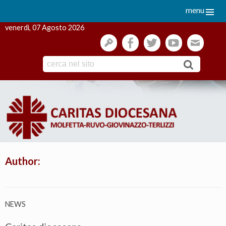
menu
venerdì, 07 Agosto 2026
gestione
facebook
twitter
youtube
webmai
Skip
to
content
Author:
NEWS