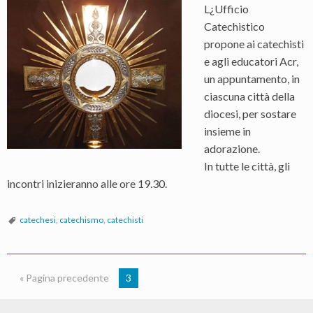
L¿Ufficio
Catechistico
propone ai catechisti
e agli educatori Acr,
un appuntamento, in
ciascuna città della
diocesi, per sostare
insieme in
adorazione.
In tutte le città, gli
incontri inizieranno alle ore 19.30.
catechesi
,
catechismo
,
catechisti
« Pagina precedente
3