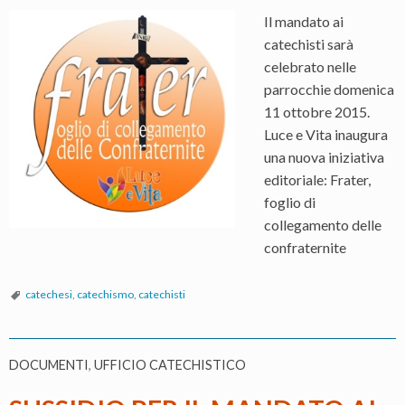
Il mandato ai
catechisti sarà
celebrato nelle
parrocchie domenica
11 ottobre 2015.
Luce e Vita inaugura
una nuova iniziativa
editoriale: Frater,
foglio di
collegamento delle
confraternite
catechesi
,
catechismo
,
catechisti
DOCUMENTI
,
UFFICIO CATECHISTICO