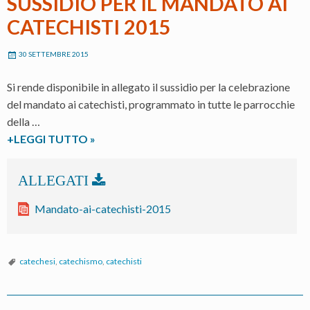
SUSSIDIO PER IL MANDATO AI
CATECHISTI 2015
30 SETTEMBRE 2015
Si rende disponibile in allegato il sussidio per la celebrazione
del mandato ai catechisti, programmato in tutte le parrocchie
della …
SUSSIDIO
+LEGGI TUTTO
»
PER
IL
MANDATO
AI
Mandato-ai-catechisti-2015
CATECHISTI
2015
catechesi
,
catechismo
,
catechisti