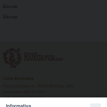
articoli
Curia diocesana
Piazza Giovene 4 – 70056 Molfetta (BA)
Centralino: 080 3374211
www.diocesimolfetta.it –
diocesimolfetta@pec.chiesacattolica.it
Informativa