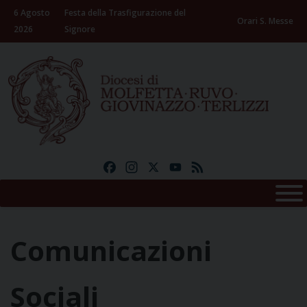
Skip
6 Agosto
Festa della Trasfigurazione del
to
Orari S. Messe
2026
Signore
content
Facebook
Instagram
X
YouTube
Feed
Comunicazioni
Sociali