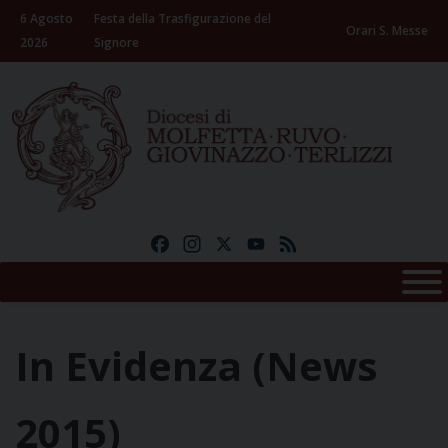
Skip
6 Agosto
Festa della Trasfigurazione del
to
Orari S. Messe
2026
Signore
content
Facebook
Instagram
X
YouTube
Feed
In Evidenza (news
2015)