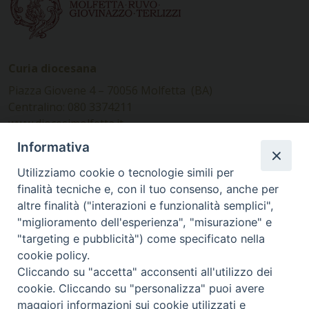
Curia diocesana
Piazza Giovene 4 – 70056 Molfetta (BA)
Centralino: 080 3374211
www.diocesimolfetta.it –
diocesimolfetta@pec.chiesacattolica.it
Informativa
Utilizziamo cookie o tecnologie simili per
Ufficio Comunicazioni sociali
finalità tecniche e, con il tuo consenso, anche per
altre finalità ("interazioni e funzionalità semplici",
Piazza Giovene 4 – 70056 Molfetta (BA)
"miglioramento dell'esperienza", "misurazione" e
comunicazionisociali@diocesimolfetta.it
"targeting e pubblicità") come specificato nella
cookie policy.
Cliccando su "accetta" acconsenti all'utilizzo dei
SEGUICI SU
cookie. Cliccando su "personalizza" puoi avere
Facebook
Instagram
X
YouTube
Feed
maggiori informazioni sui cookie utilizzati e