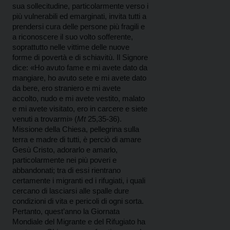
sua sollecitudine, particolarmente verso i
più vulnerabili ed emarginati, invita tutti a
prendersi cura delle persone più fragili e
a riconoscere il suo volto sofferente,
soprattutto nelle vittime delle nuove
forme di povertà e di schiavitù. Il Signore
dice: «Ho avuto fame e mi avete dato da
mangiare, ho avuto sete e mi avete dato
da bere, ero straniero e mi avete
accolto, nudo e mi avete vestito, malato
e mi avete visitato, ero in carcere e siete
venuti a trovarmi» (
Mt
25,35-36).
Missione della Chiesa, pellegrina sulla
terra e madre di tutti, è perciò di amare
Gesù Cristo, adorarlo e amarlo,
particolarmente nei più poveri e
abbandonati; tra di essi rientrano
certamente i migranti ed i rifugiati, i quali
cercano di lasciarsi alle spalle dure
condizioni di vita e pericoli di ogni sorta.
Pertanto, quest’anno la Giornata
Mondiale del Migrante e del Rifugiato ha