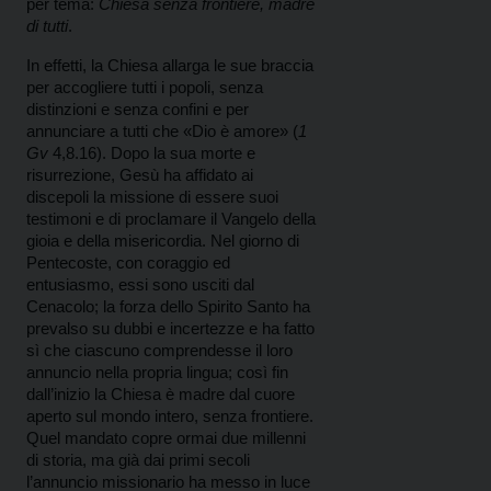
per tema:
Chiesa senza frontiere, madre
di tutti
.
In effetti, la Chiesa allarga le sue braccia
per accogliere tutti i popoli, senza
distinzioni e senza confini e per
annunciare a tutti che «Dio è amore» (
1
Gv
4,8.16). Dopo la sua morte e
risurrezione, Gesù ha affidato ai
discepoli la missione di essere suoi
testimoni e di proclamare il Vangelo della
gioia e della misericordia. Nel giorno di
Pentecoste, con coraggio ed
entusiasmo, essi sono usciti dal
Cenacolo; la forza dello Spirito Santo ha
prevalso su dubbi e incertezze e ha fatto
sì che ciascuno comprendesse il loro
annuncio nella propria lingua; così fin
dall’inizio la Chiesa è madre dal cuore
aperto sul mondo intero, senza frontiere.
Quel mandato copre ormai due millenni
di storia, ma già dai primi secoli
l’annuncio missionario ha messo in luce