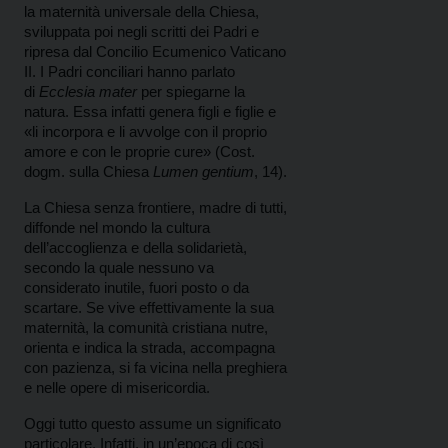
la maternità universale della Chiesa,
sviluppata poi negli scritti dei Padri e
ripresa dal
Concilio Ecumenico Vaticano
II
. I Padri conciliari hanno parlato
di
Ecclesia mater
per spiegarne la
natura. Essa infatti genera figli e figlie e
«li incorpora e li avvolge con il proprio
amore e con le proprie cure» (Cost.
dogm. sulla Chiesa
Lumen gentium
, 14).
La Chiesa senza frontiere, madre di tutti,
diffonde nel mondo la cultura
dell’accoglienza e della solidarietà,
secondo la quale nessuno va
considerato inutile, fuori posto o da
scartare. Se vive effettivamente la sua
maternità, la comunità cristiana nutre,
orienta e indica la strada, accompagna
con pazienza, si fa vicina nella preghiera
e nelle opere di misericordia.
Oggi tutto questo assume un significato
particolare. Infatti, in un’epoca di così