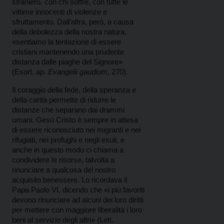
straniero, con chi soffre, con tutte le
vittime innocenti di violenze e
sfruttamento. Dall’altra, però, a causa
della debolezza della nostra natura,
«sentiamo la tentazione di essere
cristiani mantenendo una prudente
distanza dalle piaghe del Signore»
(Esort. ap.
Evangelii gaudium
, 270).
Il coraggio della fede, della speranza e
della carità permette di ridurre le
distanze che separano dai drammi
umani. Gesù Cristo è sempre in attesa
di essere riconosciuto nei migranti e nei
rifugiati, nei profughi e negli esuli, e
anche in questo modo ci chiama a
condividere le risorse, talvolta a
rinunciare a qualcosa del nostro
acquisito benessere. Lo ricordava il
Papa
Paolo VI
, dicendo che «i più favoriti
devono rinunciare ad alcuni dei loro diritti
per mettere con maggiore liberalità i loro
beni al servizio degli altri»
(Lett.