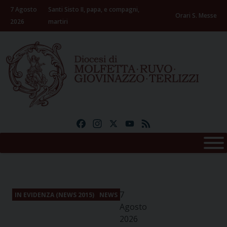
Skip
7 Agosto
Santi Sisto II, papa, e compagni,
to
Orari S. Messe
2026
martiri
content
Facebook
Instagram
X
YouTube
Feed
7
IN EVIDENZA (NEWS 2015)
NEWS
Agosto
2026