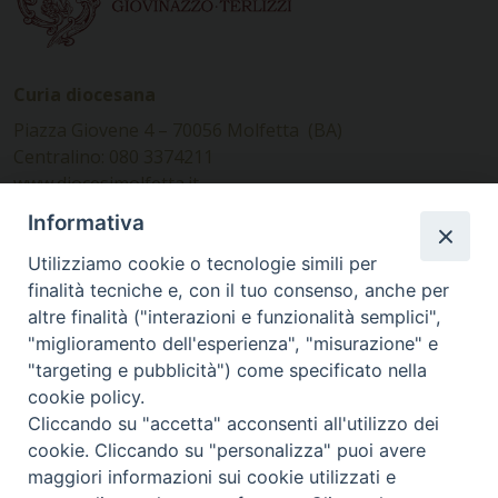
Curia diocesana
Piazza Giovene 4 – 70056 Molfetta (BA)
Centralino: 080 3374211
www.diocesimolfetta.it –
diocesimolfetta@pec.chiesacattolica.it
Informativa
Utilizziamo cookie o tecnologie simili per
Ufficio Comunicazioni sociali
finalità tecniche e, con il tuo consenso, anche per
altre finalità ("interazioni e funzionalità semplici",
Piazza Giovene 4 – 70056 Molfetta (BA)
"miglioramento dell'esperienza", "misurazione" e
comunicazionisociali@diocesimolfetta.it
"targeting e pubblicità") come specificato nella
cookie policy.
Cliccando su "accetta" acconsenti all'utilizzo dei
SEGUICI SU
cookie. Cliccando su "personalizza" puoi avere
Facebook
Instagram
X
YouTube
Feed
maggiori informazioni sui cookie utilizzati e