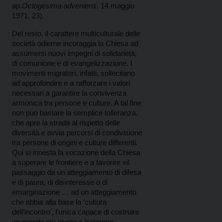
ap.
Octogesima adveniens
, 14 maggio
1971, 23).
Del resto, il carattere multiculturale delle
società odierne incoraggia la Chiesa ad
assumersi nuovi impegni di solidarietà,
di comunione e di evangelizzazione. I
movimenti migratori, infatti, sollecitano
ad approfondire e a rafforzare i valori
necessari a garantire la convivenza
armonica tra persone e culture. A tal fine
non può bastare la semplice tolleranza,
che apre la strada al rispetto delle
diversità e avvia percorsi di condivisione
tra persone di origini e culture differenti.
Qui si innesta la vocazione della Chiesa
a superare le frontiere e a favorire «il
passaggio da un atteggiamento di difesa
e di paura, di disinteresse o di
emarginazione … ad un atteggiamento
che abbia alla base la ‘cultura
dell’incontro’, l’unica capace di costruire
un mondo più giusto e fraterno»