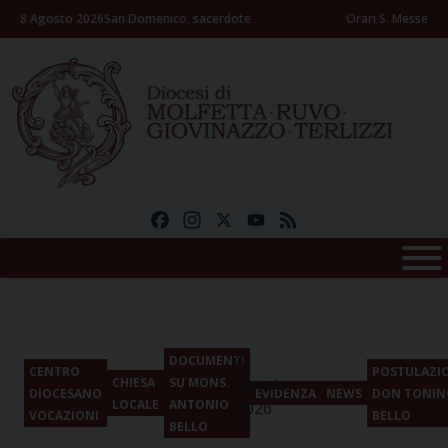
Skip
8 Agosto 2026
San Domenico, sacerdote
Orari S. Messe
to
content
Facebook
Instagram
X
YouTube
Feed
8
DOCUMENTI
CENTRO
POSTULAZI
Agosto
CHIESA
SU MONS.
DIOCESANO
EVIDENZA
NEWS
DON TONIN
LOCALE
ANTONIO
2026
VOCAZIONI
BELLO
BELLO