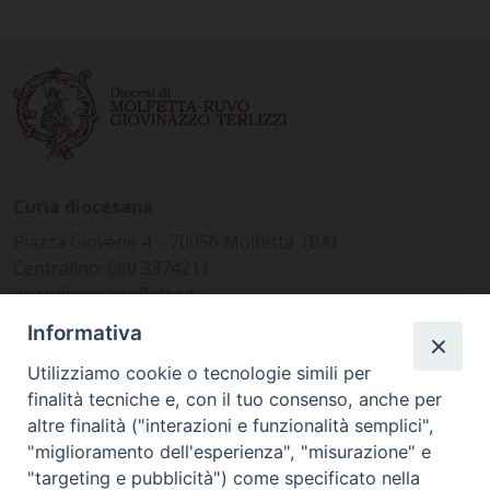
Curia diocesana
Piazza Giovene 4 – 70056 Molfetta (BA)
Centralino: 080 3374211
www.diocesimolfetta.it –
diocesimolfetta@pec.chiesacattolica.it
Informativa
Utilizziamo cookie o tecnologie simili per
Ufficio Comunicazioni sociali
finalità tecniche e, con il tuo consenso, anche per
altre finalità ("interazioni e funzionalità semplici",
Piazza Giovene 4 – 70056 Molfetta (BA)
"miglioramento dell'esperienza", "misurazione" e
comunicazionisociali@diocesimolfetta.it
"targeting e pubblicità") come specificato nella