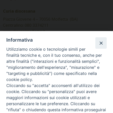
Curia diocesana
Piazza Giovene 4 – 70056 Molfetta (BA)
Centralino: 080 3374211
www.diocesimolfetta.it –
diocesimolfetta@pec.chiesacattolica.it
Informativa
Utilizziamo cookie o tecnologie simili per
Ufficio Comunicazioni sociali
finalità tecniche e, con il tuo consenso, anche per
altre finalità ("interazioni e funzionalità semplici",
Piazza Giovene 4 – 70056 Molfetta (BA)
"miglioramento dell'esperienza", "misurazione" e
comunicazionisociali@diocesimolfetta.it
"targeting e pubblicità") come specificato nella
cookie policy.
Cliccando su "accetta" acconsenti all'utilizzo dei
SEGUICI SU
cookie. Cliccando su "personalizza" puoi avere
Facebook
Instagram
X
YouTube
Feed
maggiori informazioni sui cookie utilizzati e
personalizzare le tue preferenze. Cliccando su
Privacy Policy - trasparenza
"rifiuta" o chiudendo questa informativa proseguirai