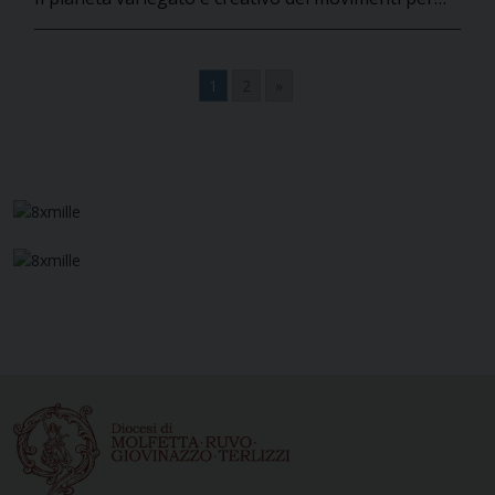
1
2
»
Navigazione
articoli