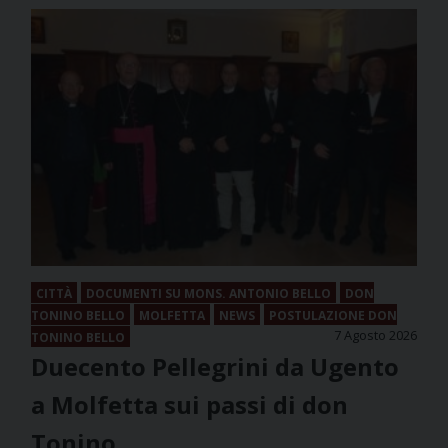
CITTÀ
DOCUMENTI SU MONS. ANTONIO BELLO
DON
TONINO BELLO
MOLFETTA
NEWS
POSTULAZIONE DON
7 Agosto 2026
TONINO BELLO
Duecento Pellegrini da Ugento
a Molfetta sui passi di don
Tonino