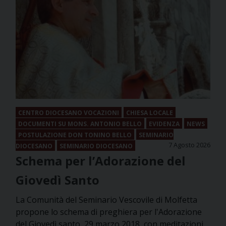
CENTRO DIOCESANO VOCAZIONI
CHIESA LOCALE
DOCUMENTI SU MONS. ANTONIO BELLO
EVIDENZA
NEWS
POSTULAZIONE DON TONINO BELLO
SEMINARIO
7 Agosto 2026
DIOCESANO
SEMINARIO DIOCESANO
Schema per l’Adorazione del
Giovedì Santo
La Comunità del Seminario Vescovile di Molfetta
propone lo schema di preghiera per l'Adorazione
del Giovedì santo, 29 marzo 2018, con meditazioni