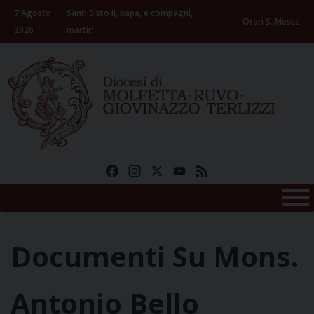
Skip
7 Agosto
Santi Sisto II, papa, e compagni,
to
Orari S. Messe
2026
martiri
content
Facebook
Instagram
X
YouTube
Feed
Documenti Su Mons.
Antonio Bello