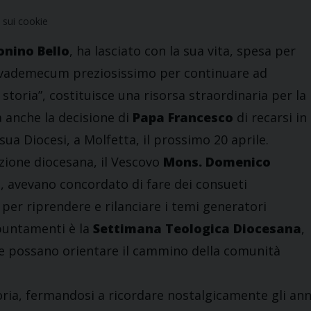
sui cookie
Tonino Bello
, ha lasciato con la sua vita, spesa per
un vademecum preziosissimo per continuare ad
 storia”, costituisce una risorsa straordinaria per la
a anche la decisione di
Papa Francesco
di recarsi in
sua Diocesi, a Molfetta, il prossimo 20 aprile.
zione diocesana, il Vescovo
Mons. Domenico
ale, avevano concordato di fare dei consueti
per riprendere e rilanciare i temi generatori
ppuntamenti è la
Settimana Teologica Diocesana
,
 che possano orientare il cammino della comunità
oria, fermandosi a ricordare nostalgicamente gli ann