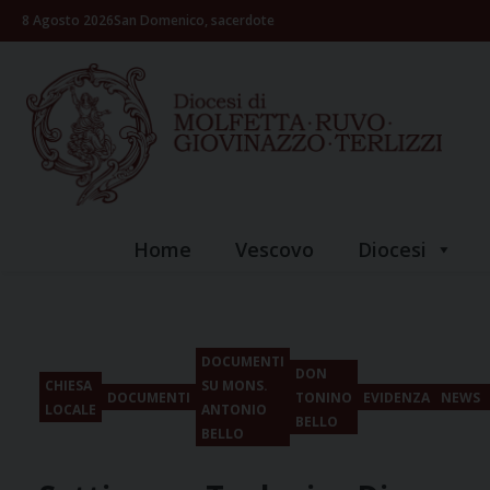
Skip
8 Agosto 2026
San Domenico, sacerdote
to
content
Home
Vescovo
Diocesi
DOCUMENTI
DON
CHIESA
SU MONS.
DOCUMENTI
TONINO
EVIDENZA
NEWS
LOCALE
ANTONIO
BELLO
BELLO