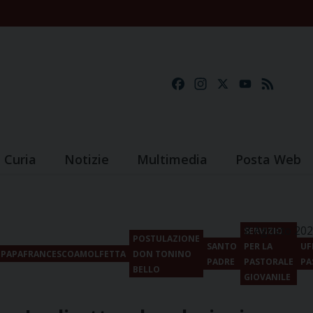
Facebook
Instagram
X
YouTube
Feed
Curia
Notizie
Multimedia
Posta Web
8 Agosto 20
SERVIZIO
POSTULAZIONE
SANTO
PER LA
UF
PAPAFRANCESCOAMOLFETTA
DON TONINO
PADRE
PASTORALE
PA
BELLO
GIOVANILE