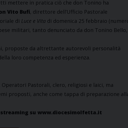
utti mettere in pratica ciò che don Tonino ha
on Vito Bufi
, direttore dell’Ufficio Pastorale
oriale di
Luce e Vita
di domenica 25 febbraio (numer
spese militari, tanto denunciato da don Tonino Bello,
ni, proposte da altrettante autorevoli personalità
 della loro competenza ed esperienza.
eratori Pastorali, clero, religiosi e laici, ma
temi proposti, anche come tappa di preparazione all
e streaming su www.diocesimolfetta.it