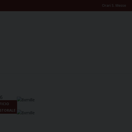
Orari S. Messe
26
FICIO
STORALE