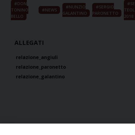
DON
S
NUNZIO
SERGIO
TONINO
NEWS
TEOL
GALANTINO
PARONETTO
BELLO
2018
ALLEGATI
relazione_angiuli
relazione_paronetto
relazione_galantino