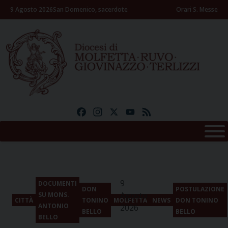
Skip
9 Agosto 2026
San Domenico, sacerdote
Orari S. Messe
to
content
Facebook
Instagram
X
YouTube
Feed
9
DOCUMENTI
DON
POSTULAZIONE
Agosto
SU MONS.
CITTÀ
TONINO
MOLFETTA
NEWS
DON TONINO
ANTONIO
2026
BELLO
BELLO
BELLO