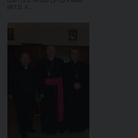
(28/11), a Terlizzi (5/12) e Ruvo
(8/12). Il…