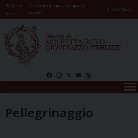
Skip
7 Agosto
Santi Sisto II, papa, e compagni,
to
Orari S. Messe
2026
martiri
content
Facebook
Instagram
X
YouTube
Feed
Pellegrinaggio