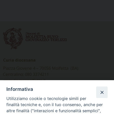
Curia diocesana
Piazza Giovene 4 – 70056 Molfetta (BA)
Centralino: 080 3374211
www.diocesimolfetta.it –
diocesimolfetta@pec.chiesacattolica.it
Informativa
Utilizziamo cookie o tecnologie simili per
Ufficio Comunicazioni sociali
finalità tecniche e, con il tuo consenso, anche per
altre finalità ("interazioni e funzionalità semplici",
Piazza Giovene 4 – 70056 Molfetta (BA)