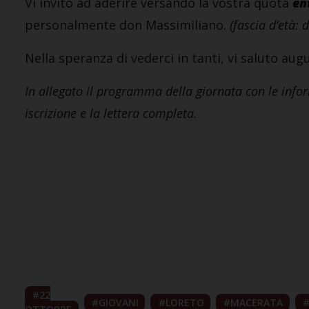
Vi invito ad aderire versando la vostra quota
en
personalmente don Massimiliano.
(fascia d’età: 
Nella speranza di vederci in tanti, vi saluto a
In allegato il programma della giornata con le inform
iscrizione e la lettera completa.
22
GIOVANI
LORETO
MACERATA