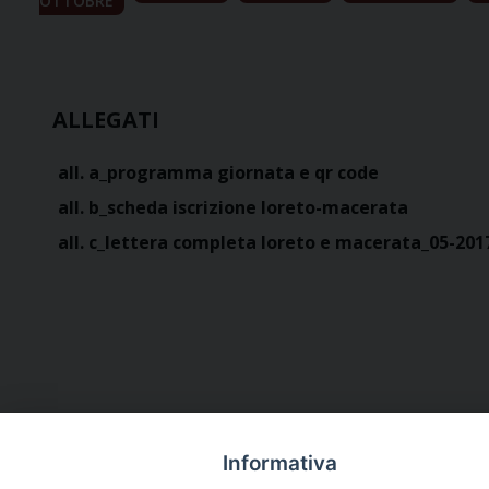
OTTOBRE
ALLEGATI
all. a_programma giornata e qr code
all. b_scheda iscrizione loreto-macerata
all. c_lettera completa loreto e macerata_05-201
Informativa