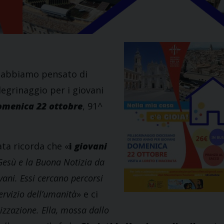
, abbiamo pensato di
legrinaggio per i giovani
omenica 22 ottobre
, 91^
ta ricorda che «
i
giovani
Gesù e la Buona Notizia da
ani. Essi cercano percorsi
servizio dell’umanità
» e ci
izzazione. Ella, mossa dallo