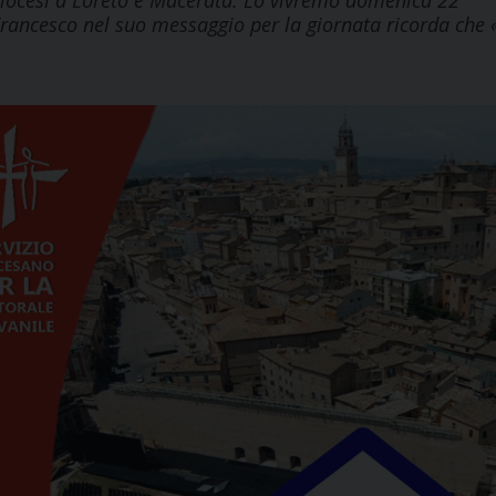
 diocesi a Loreto e Macerata. Lo vivremo domenica 22
rancesco nel suo messaggio per la giornata ricorda che «