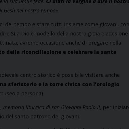
della sua umile fede.
Ci aiuti la Vergine a dire il nostr
di Gesù nel nostro tempo».
ci del tempo e stare tutti insieme come giovani, co
dire Si a Dio è modello della nostra gioia e adesione
mattinata, avremo occasione anche di pregare nella
 della riconciliazione e celebrare la santa
ievale centro storico è possibile visitare anche
a sferisterio e la torre civica con l’orologio
 museo a persona).
e,
memoria liturgica di san Giovanni Paolo II
, per iniziar
io del santo patrono dei giovani.