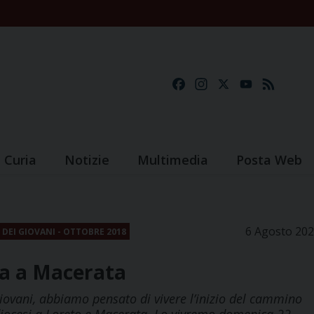
Facebook
Instagram
X
YouTube
Feed
Curia
Notizie
Multimedia
Posta Web
6 Agosto 20
 DEI GIOVANI - OTTOBRE 2018
ita a Macerata
Giovani, abbiamo pensato di vivere l’inizio del cammino