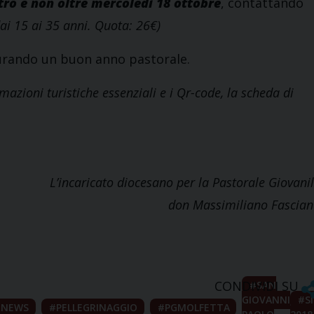
tro e non oltre mercoledì 18 ottobre
, contattando
dai 15 ai 35 anni. Quota: 26€)
ugurando un buon anno pastorale.
azioni turistiche essenziali e i Qr-code, la scheda di
L
’incaricato diocesano per la Pastorale Giovani
don Massimiliano Fascia
CONDIVIDI SU
SAN
GIOVANNI
S
NEWS
PELLEGRINAGGIO
PGMOLFETTA