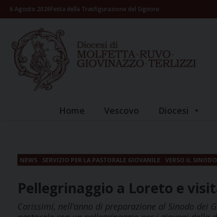
Skip
6 Agosto 2026
Festa della Trasfigurazione del Signore
to
content
Home
Vescovo
Diocesi
NEWS
SERVIZIO PER LA PASTORALE GIOVANILE
VERSO IL SINODO
Pellegrinaggio a Loreto e vis
Carissimi, nell’anno di preparazione al Sinodo dei 