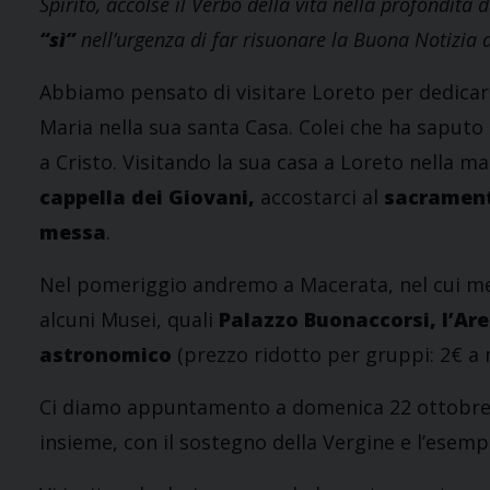
Spirito, accolse il Verbo della vita nella profondità 
“sì”
nell’urgenza di far risuonare la Buona Notizia 
Abbiamo pensato di visitare Loreto per dedicar
Maria nella sua santa Casa. Colei che ha saputo 
a Cristo. Visitando la sua casa a Loreto nella 
cappella dei Giovani,
accostarci al
sacramento
messa
.
Nel pomeriggio andremo a Macerata, nel cui med
alcuni Musei, quali
Palazzo Buonaccorsi, l’Aren
astronomico
(prezzo ridotto per gruppi: 2€ a
Ci diamo appuntamento a domenica 22 ottobr
insieme, con il sostegno della Vergine e l’esemp