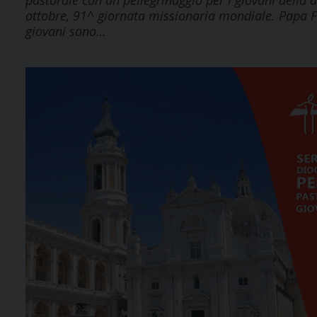
pastorale con un pellegrinaggio per i giovani della
ottobre, 91^ giornata missionaria mondiale. Papa F
giovani sono…