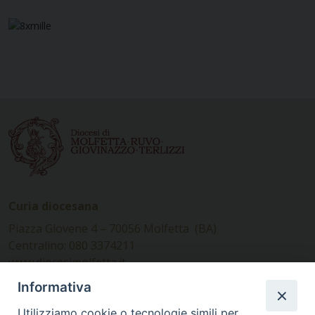
Curia diocesana
Piazza Giovene 4 – 70056 Molfetta (BA)
Centralino: 080 3374211
www.diocesimolfetta.it –
diocesimolfetta@pec.chiesacattolica.it
Informativa
Utilizziamo cookie o tecnologie simili per