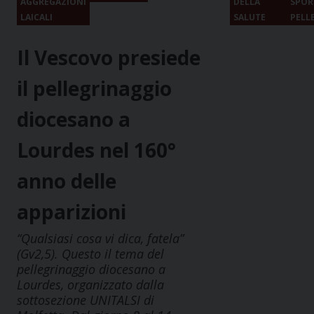
AGGREGAZIONI
DELLA
SPOR
LAICALI
SALUTE
PELL
Il Vescovo presiede
il pellegrinaggio
diocesano a
Lourdes nel 160°
anno delle
apparizioni
“Qualsiasi cosa vi dica, fatela”
(Gv2,5). Questo il tema del
pellegrinaggio diocesano a
Lourdes, organizzato dalla
sottosezione UNITALSI di