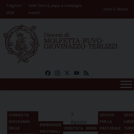
Skip
7 Agosto
Santi Sisto II, papa, e compagni,
to
Orari S. Messe
2026
martiri
content
Facebook
Instagram
X
YouTube
Feed
7
CONSULTA
UFFICIO
UFFI
Agosto
DIOCESANA
PER LA
LIBER
ESPERIENZE
DELLE
EVIDENZA
NEWS
PASTORALE
TURI
2026
PASTORALI