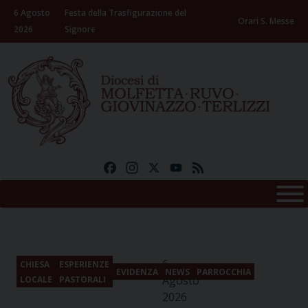
Skip
6 Agosto
Festa della Trasfigurazione del
to
Orari S. Messe
2026
Signore
content
Facebook
Instagram
X
YouTube
Feed
6
CHIESA
ESPERIENZE
EVIDENZA
NEWS
PARROCCHIA
Agosto
LOCALE
PASTORALI
2026