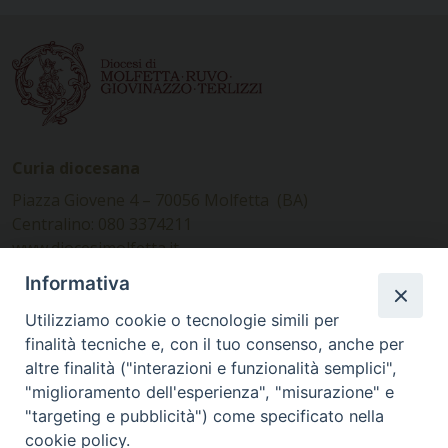
Curia diocesana
Piazza Giovene 4 – 70056 Molfetta (BA)
Centralino: 080 3374211
www.diocesimolfetta.it –
diocesimolfetta@pec.chiesacattolica.it
Informativa
Utilizziamo cookie o tecnologie simili per
Ufficio Comunicazioni sociali
finalità tecniche e, con il tuo consenso, anche per
altre finalità ("interazioni e funzionalità semplici",
Piazza Giovene 4 – 70056 Molfetta (BA)
"miglioramento dell'esperienza", "misurazione" e
comunicazionisociali@diocesimolfetta.it
"targeting e pubblicità") come specificato nella
cookie policy.