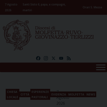
Skip
7 Agosto
Santi Sisto II, papa, e compagni,
to
Orari S. Messe
2026
martiri
content
Facebook
Instagram
X
YouTube
Feed
7
CHIESA
ESPERIENZE
CITTÀ
EVIDENZA
MOLFETTA
NEWS
Agosto
LOCALE
PASTORALI
2026