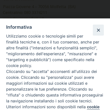
Piazza Giovene 4 – 70056 Molfetta (BA)
Centralino: 080 3374211
www.diocesimolfetta.it –
diocesimolfetta@pec.chiesacattolica.it
Informativa
Utilizziamo cookie o tecnologie simili per
Ufficio Comunicazioni sociali
finalità tecniche e, con il tuo consenso, anche per
altre finalità ("interazioni e funzionalità semplici",
Piazza Giovene 4 – 70056 Molfetta (BA)
"miglioramento dell'esperienza", "misurazione" e
comunicazionisociali@diocesimolfetta.it
"targeting e pubblicità") come specificato nella
cookie policy.
Cliccando su "accetta" acconsenti all'utilizzo dei
SEGUICI SU
cookie. Cliccando su "personalizza" puoi avere
Facebook
Instagram
X
YouTube
Feed
maggiori informazioni sui cookie utilizzati e
personalizzare le tue preferenze. Cliccando su
Privacy Policy - trasparenza
"rifiuta" o chiudendo questa informativa proseguirai
la navigazione installando i soli cookie tecnici.
© 2016 - 2026 Diocesi Molfetta Ruvo Giovinazzo Terlizzi
Ulteriori informazioni sono disponibili nella
cookie
Preferenze Cookie