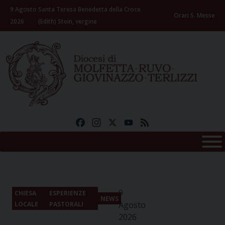
Skip
9 Agosto
Santa Teresa Benedetta della Croce
to
Orari S. Messe
2026
(Edith) Stein, vergine
content
Facebook
Instagram
X
YouTube
Feed
9
CHIESA
ESPERIENZE
NEWS
Agosto
LOCALE
PASTORALI
2026