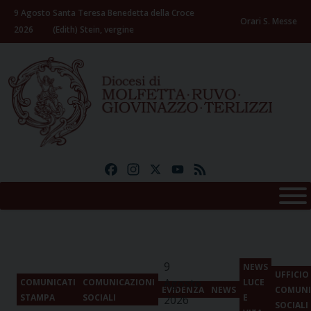
Skip
9 Agosto
Santa Teresa Benedetta della Croce
to
Orari S. Messe
2026
(Edith) Stein, vergine
content
Facebook
Instagram
X
YouTube
Feed
9
NEWS
UFFICIO
Agosto
COMUNICATI
COMUNICAZIONI
LUCE
EVIDENZA
NEWS
COMUNI
STAMPA
SOCIALI
E
2026
SOCIALI