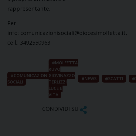
rappresentante.
Per
info: comunicazionisociali@diocesimolfetta.it,
cell.: 3492550963
MOLFETTA
RUVO
COMUNICAZIONI
GIOVINAZZO
NEWS
SCATTI
SOCIALI
TERLIZZI
LUCE E
VITA
CONDIVIDI SU