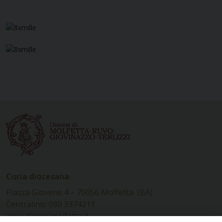
Curia diocesana
Piazza Giovene 4 – 70056 Molfetta (BA)
Centralino: 080 3374211
www.diocesimolfetta.it –