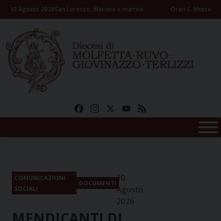
Skip
10 Agosto 2026
San Lorenzo, diacono e martire
Orari S. Messe
to
content
Facebook
Instagram
X
YouTube
Feed
10
COMUNICAZIONI
DOCUMENTI
Agosto
SOCIALI
2026
MENDICANTI DI