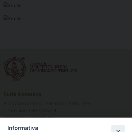
Curia diocesana
Piazza Giovene 4 – 70056 Molfetta (BA)
Centralino: 080 3374211
www.diocesimolfetta.it –
diocesimolfetta@pec.chiesacattolica.it
Informativa