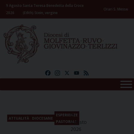
Skip
9 Agosto
Santa Teresa Benedetta della Croce
to
Orari S. Messe
2026
(Edith) Stein, vergine
content
Facebook
Instagram
X
YouTube
Feed
9
ESPERIENZE
ATTUALITÀ
DIOCESANE
Agosto
PASTORALI
2026