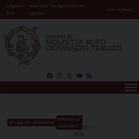
Skip
6 Agosto
Festa della Trasfigurazione del
to
Orari S. Messe
2026
Signore
content
Facebook
Instagram
X
YouTube
Feed
6
ESPERIENZE
ATTUALITÀ
DIOCESANE
Agosto
PASTORALI
2026