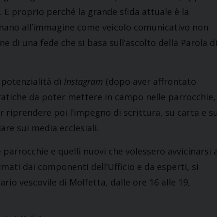
 E proprio perché la grande sfida attuale è la
segnano all’immagine come veicolo comunicativo non
e di una fede che si basa sull’ascolto della Parola d
e potenzialità di
Instagram
(dopo aver affrontato
ratiche da poter mettere in campo nelle parrocchie,
 riprendere poi l’impegno di scrittura, su carta e su
iare sui media ecclesiali.
le parrocchie e quelli nuovi che volessero avvicinarsi 
imati dai componenti dell’Ufficio e da esperti, si
io vescovile di Molfetta, dalle ore 16 alle 19,