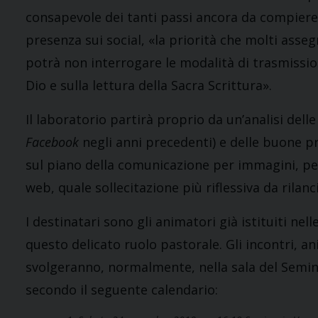
consapevole dei tanti passi ancora da compiere.
presenza sui social, «la priorità che molti as
potrà non interrogare le modalità di trasmission
Dio e sulla lettura della Sacra Scrittura».
Il laboratorio partirà proprio da un’analisi dell
Facebook
negli anni precedenti) e delle buone p
sul piano della comunicazione per immagini, per
web, quale sollecitazione più riflessiva da rilanc
I destinatari sono gli animatori già istituiti nel
questo delicato ruolo pastorale. Gli incontri, an
svolgeranno, normalmente, nella sala del Seminar
secondo il seguente calendario: