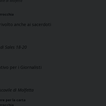
ile di Molfetta
arrocchia
ivolto anche ai sacerdoti
di Sales 18-20
ivo per i Giornalisti
covile di Molfetta
vere per la carta
arrocchia