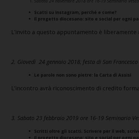
Sabato 24 novembre 2018 ore 16-19 Seminario Vescov
Scatti su Instagram, perché e come?
Il progetto diocesano: sito e social per ogni p
L’invito a questo appuntamento è liberamente r
2. Giovedì 24 gennaio 2018, festa di San Francesco 
Le parole non sono pietre: la Carta di Assisi
L’incontro avrà riconoscimento di credito format
3. Sabato 23 febbraio 2019 ore 16-19 Seminario Ves
Scritti oltre gli scatti. Scrivere per il web, scri
Il progetto diocesano: sito e social per ogni p