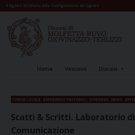
Skip
6 Agosto 2026
Festa della Trasfigurazione del Signore
to
content
Home
Vescovo
Diocesi
CHIESA LOCALE
ESPERIENZE PASTORALI
EVIDENZA
NEWS
UFFI
Scatti & Scritti. Laboratorio 
Comunicazione