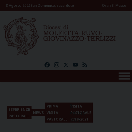
Skip
8 Agosto 2026
San Domenico, sacerdote
Orari S. Messe
to
content
Facebook
Instagram
X
YouTube
Feed
8
PRIMA
VISITA
ESPERIENZE
Agosto
NEWS
VISITA
PASTORALE
PASTORALI
PASTORALE
2018-2021
2026