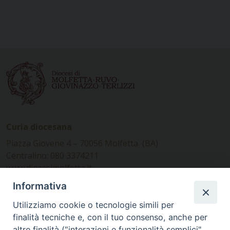
Curia diocesana
Piazza Giovene 4 – 70056 Molfetta (BA)
Centralino: 080 3374211
www.diocesimolfetta.it –
diocesimolfetta@pec.chiesacattolica.it
Informativa
Utilizziamo cookie o tecnologie simili per
Ufficio Comunicazioni sociali
finalità tecniche e, con il tuo consenso, anche per
altre finalità ("interazioni e funzionalità semplici",