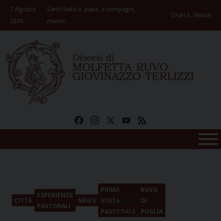
Skip
7 Agosto
Santi Sisto II, papa, e compagni,
to
Orari S. Messe
2026
martiri
content
Facebook
Instagram
X
YouTube
Feed
7
PRIMA
RUVO
ESPERIENZE
Agosto
CITTÀ
NEWS
VISITA
DI
PASTORALI
PASTORALE
PUGLIA
2026