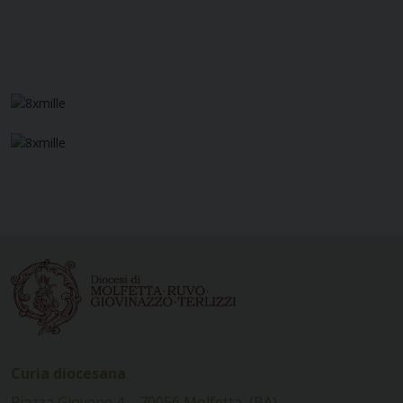
Curia diocesana
Piazza Giovene 4 – 70056 Molfetta (BA)