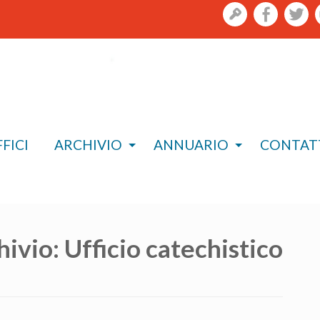
gestione
facebook
twi
Skip
to
content
FICI
ARCHIVIO
ANNUARIO
CONTAT
hivio:
Ufficio catechistico