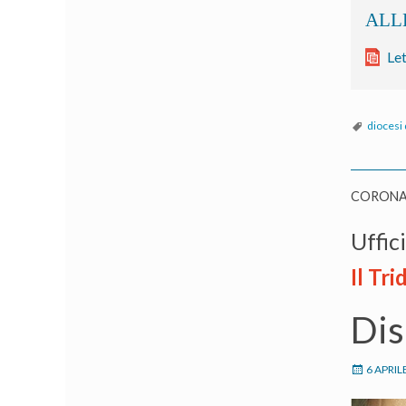
Let
diocesi 
CORONA
Uffic
Il Tr
Dis
6 APRIL