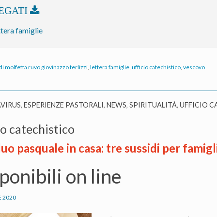
tera famiglie
di molfetta ruvo giovinazzo terlizzi
,
lettera famiglie
,
ufficio catechistico
,
vescovo
VIRUS
,
ESPERIENZE PASTORALI
,
NEWS
,
SPIRITUALITÀ
,
UFFICIO C
io catechistico
iduo pasquale in casa: tre sussidi per famig
ponibili on line
E 2020