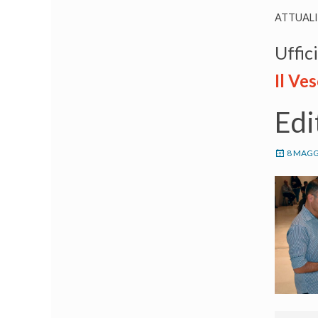
ATTUAL
Uffic
Il Ves
Edi
8 MAGG