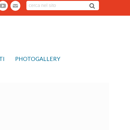
tter
youtube
webmail
TI
PHOTOGALLERY