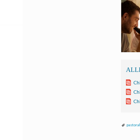
Ch
Ch
Ch
pastoral