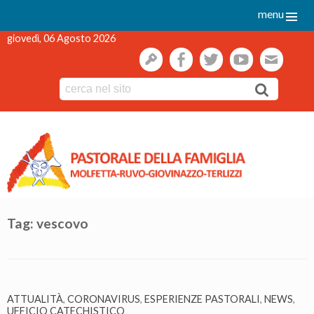
menu
giovedì, 06 Agosto 2026
gestione
facebook
twitter
youtube
webmai
Skip
to
content
Tag:
vescovo
ATTUALITÀ
,
CORONAVIRUS
,
ESPERIENZE PASTORALI
,
NEWS
,
UFFICIO CATECHISTICO