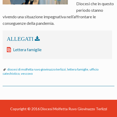
Diocesi che in questo
periodo stanno
vivendo una situazione impegnativa nell’affrontare le
conseguenze della pandemia.
Lettera famiglie
diocesi di molfetta ruvo giovinazzo terlizzi
,
lettera famiglie
,
ufficio
catechistico
,
vescovo
P
o
s
Copyright © 2016
Diocesi Molfetta Ruvo Giovinazzo Terlizzi
t