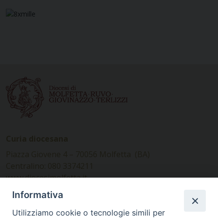
Curia diocesana
Piazza Giovene 4 – 70056 Molfetta (BA)
Centralino: 080 3374211
www.diocesimolfetta.it –
diocesimolfetta@pec.chiesacattolica.it
Informativa
Utilizziamo cookie o tecnologie simili per