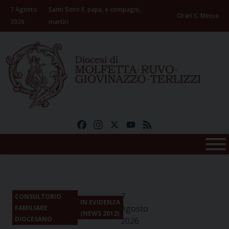
Skip
7 Agosto
Santi Sisto II, papa, e compagni,
to
Orari S. Messe
2026
martiri
content
Facebook
Instagram
X
YouTube
Feed
7
CONSULTORIO
IN EVIDENZA
Agosto
FAMILIARE
(NEWS 2012)
DIOCESANO
2026