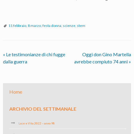
11 febbraio
,
8 marzo
,
festa donna
,
scienze
,
stem
«
Le testimonianze di chi fugge
Oggi don Gino Martella
dalla guerra
avrebbe compiuto 74 anni
»
Home
ARCHIVIO DEL SETTIMANALE
Luce e Vita 2022 – anno 98