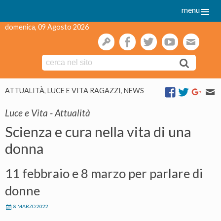
menu
domenica, 09 Agosto 2026
gestione
facebook
twitter
youtube
webmai
Skip
ATTUALITÀ
,
LUCE E VITA RAGAZZI
,
NEWS
to
content
Luce e Vita - Attualità
Scienza e cura nella vita di una
donna
11 febbraio e 8 marzo per parlare di
donne
8 MARZO 2022