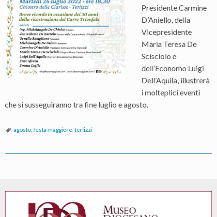
Presidente Carmine
D’Aniello, della
Vicepresidente
Maria Teresa De
Scisciolo e
dell’Economo Luigi
Dell’Aquila, illustrerà
i molteplici eventi
che si susseguiranno tra fine luglio e agosto.
agosto
,
festa maggiore
,
terlizzi
P
o
s
t