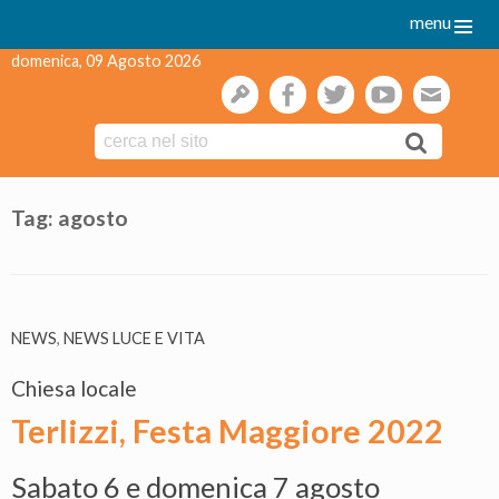
menu
domenica, 09 Agosto 2026
gestione
facebook
twitter
youtube
webmai
Skip
to
Tag:
agosto
content
NEWS
,
NEWS LUCE E VITA
Chiesa locale
Terlizzi, Festa Maggiore 2022
Sabato 6 e domenica 7 agosto