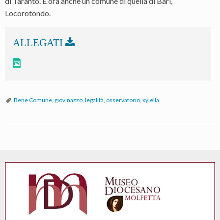
di Taranto. E ora anche un comune di quella di Bari,
Locorotondo.
Bene Comune
,
giovinazzo
,
legalità
,
osservatorio
,
xylella
P
o
s
t
N
a