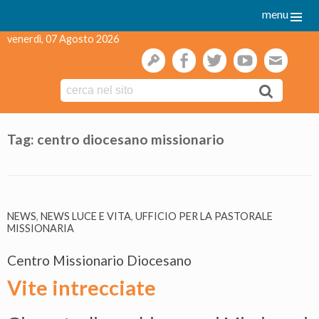
menu
venerdì, 07 Agosto 2026
gestione
facebook
twitter
youtube
webmai
Skip
to
Tag:
centro diocesano missionario
content
NEWS
,
NEWS LUCE E VITA
,
UFFICIO PER LA PASTORALE
MISSIONARIA
Centro Missionario Diocesano
Vite intrecciate