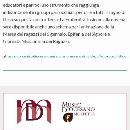
educatori e parroci uno strumento che raggiunga
indistintamente i gruppi parrocchiali, per dire a tutti il sogno di
Gesù su questa nostra Terra: La Fraternità. Insieme alla novena,
sarà disponibile anche uno schema per l’animazione della
Messa dei ragazzi del 6 gennaio, Epifania del Signore e
Giornata Missionaria dei Ragazzi.
avvento
,
centro diocesano missionario
,
novena di natale
,
ufficio catechistico
P
o
s
t
N
a
v