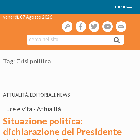
menu
venerdì, 07 Agosto 2026
gestione
facebook
twitter
youtube
webmai
Skip
to
Tag:
Crisi politica
content
ATTUALITÀ
,
EDITORIALI
,
NEWS
Luce e vita - Attualità
Situazione politica:
dichiarazione del Presidente