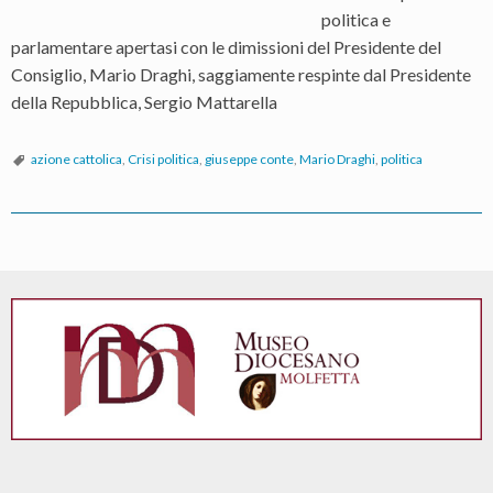
politica e
parlamentare apertasi con le dimissioni del Presidente del
Consiglio, Mario Draghi, saggiamente respinte dal Presidente
della Repubblica, Sergio Mattarella
azione cattolica
,
Crisi politica
,
giuseppe conte
,
Mario Draghi
,
politica
P
o
s
t
N
a
v
i