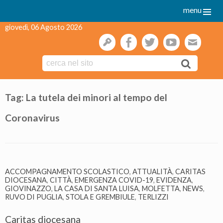
menu
giovedì, 06 Agosto 2026
gestione
facebook
twitter
youtube
webmai
Skip
to
Tag:
La tutela dei minori al tempo del
content
Coronavirus
ACCOMPAGNAMENTO SCOLASTICO
,
ATTUALITÀ
,
CARITAS
DIOCESANA
,
CITTÀ
,
EMERGENZA COVID-19
,
EVIDENZA
,
GIOVINAZZO
,
LA CASA DI SANTA LUISA
,
MOLFETTA
,
NEWS
,
RUVO DI PUGLIA
,
STOLA E GREMBIULE
,
TERLIZZI
Caritas diocesana