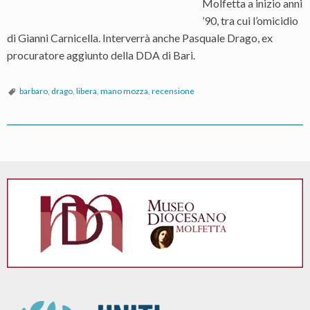
Molfetta a inizio anni
’90, tra cui l’omicidio
di Gianni Carnicella. Interverrà anche Pasquale Drago, ex
procuratore aggiunto della DDA di Bari.
barbaro
,
drago
,
libera
,
mano mozza
,
recensione
P
o
s
t
N
a
v
i
g