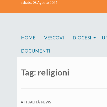
sabato, 08 Agosto 2026
Skip
to
content
HOME
VESCOVI
DIOCESI
UF
DOCUMENTI
Tag:
religioni
ATTUALITÀ
,
NEWS