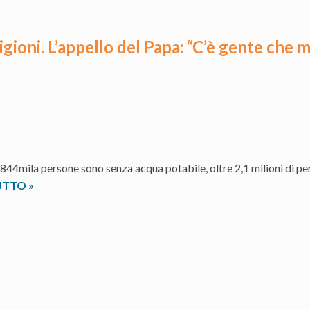
ligioni. L’appello del Papa: “C’è gente che 
44mila persone sono senza acqua potabile, oltre 2,1 milioni di pe
L’acqua
UTTO
»
nelle
diverse
culture
e
religioni.
L’appello
del