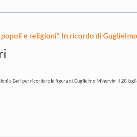
Papa:
“C’è
gente
che
 popoli e religioni”. In ricordo di Guglielm
muore
per
ri
l’acqua
insalubre,
immane
vergogna”
oni a Bari per ricordare la figura di Guglielmo Minervini Il 28 lugl