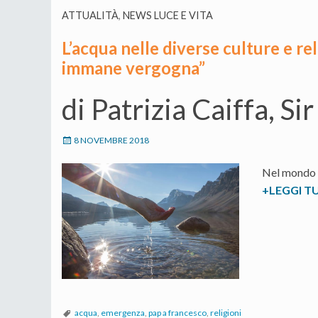
ATTUALITÀ
,
NEWS LUCE E VITA
L’acqua nelle diverse culture e re
immane vergogna”
di Patrizia Caiffa, Sir
8 NOVEMBRE 2018
Nel mondo 8
+LEGGI T
acqua
,
emergenza
,
pap a francesco
,
religioni