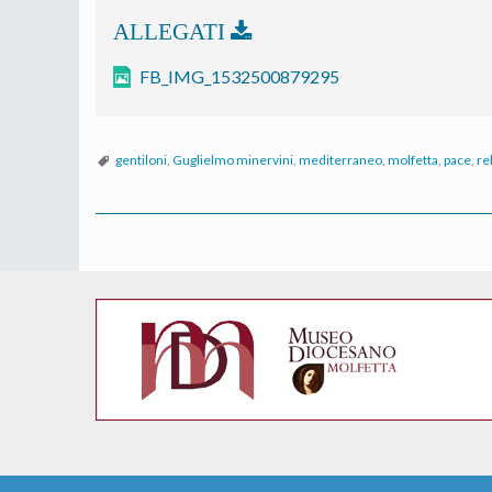
FB_IMG_1532500879295
gentiloni
,
Guglielmo minervini
,
mediterraneo
,
molfetta
,
pace
,
re
P
o
s
t
N