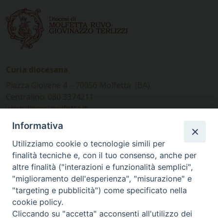
Curia diocesana
Piazza Giovene 4 – 70056 Molfetta (BA)
Centralino: 080 3374211
www.diocesimolfetta.it –
diocesimolfetta@pec.chiesacattolica.it
Informativa
Utilizziamo cookie o tecnologie simili per
Ufficio Comunicazioni sociali
finalità tecniche e, con il tuo consenso, anche per
altre finalità ("interazioni e funzionalità semplici",
Piazza Giovene 4 – 70056 Molfetta (BA)
"miglioramento dell'esperienza", "misurazione" e
comunicazionisociali@diocesimolfetta.it
"targeting e pubblicità") come specificato nella
cookie policy.
Cliccando su "accetta" acconsenti all'utilizzo dei
SEGUICI SU