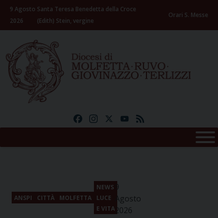
Skip
9 Agosto
Santa Teresa Benedetta della Croce
to
Orari S. Messe
2026
(Edith) Stein, vergine
content
Facebook
Instagram
X
YouTube
Feed
9
NEWS
Agosto
ANSPI
CITTÀ
MOLFETTA
LUCE
E VITA
2026