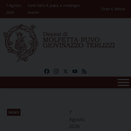
Skip
7 Agosto
Santi Sisto II, papa, e compagni,
to
Orari S. Messe
2026
martiri
content
Facebook
Instagram
X
YouTube
Feed
7
NEWS
Agosto
2026