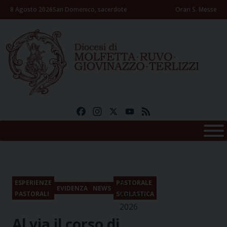
Skip
8 Agosto 2026
San Domenico, sacerdote
Orari S. Messe
to
content
Facebook
Instagram
X
YouTube
Feed
8
ESPERIENZE
PASTORALE
EVIDENZA
NEWS
Agosto
PASTORALI
SCOLASTICA
2026
Al via il corso di