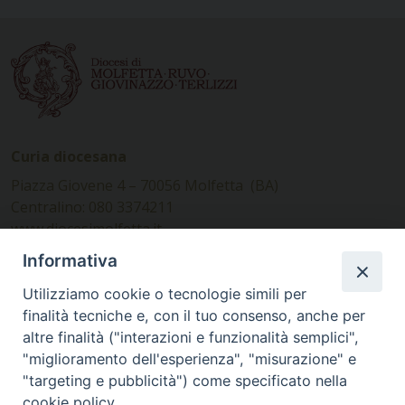
Curia diocesana
Piazza Giovene 4 – 70056 Molfetta (BA)
Centralino: 080 3374211
www.diocesimolfetta.it –
diocesimolfetta@pec.chiesacattolica.it
Informativa
Utilizziamo cookie o tecnologie simili per
Ufficio Comunicazioni sociali
finalità tecniche e, con il tuo consenso, anche per
altre finalità ("interazioni e funzionalità semplici",
Piazza Giovene 4 – 70056 Molfetta (BA)
"miglioramento dell'esperienza", "misurazione" e
comunicazionisociali@diocesimolfetta.it
"targeting e pubblicità") come specificato nella
cookie policy.