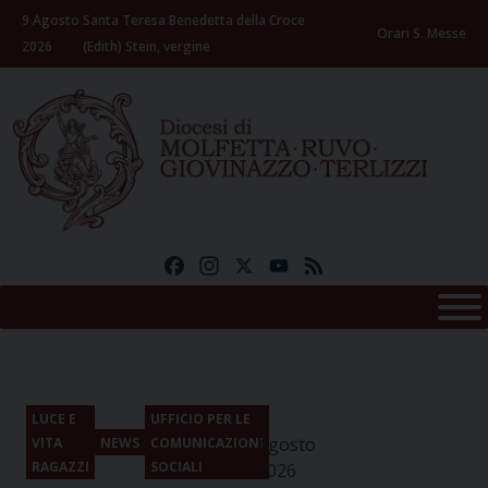
Skip
9 Agosto
Santa Teresa Benedetta della Croce
to
Orari S. Messe
2026
(Edith) Stein, vergine
content
Facebook
Instagram
X
YouTube
Feed
9
LUCE E
UFFICIO PER LE
Agosto
VITA
NEWS
COMUNICAZIONI
RAGAZZI
SOCIALI
2026