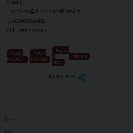
email:
luceevita@diocesimolfetta.it,
tel.0803355088 –
cell.3492550963
LUCE
CARI
DON
E
NEWS
RAGAZZI
TONINO
VITA
CONDIVIDI SU