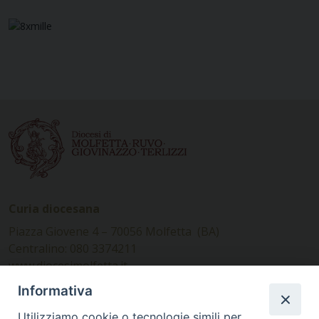
Curia diocesana
Piazza Giovene 4 – 70056 Molfetta (BA)
Centralino: 080 3374211
www.diocesimolfetta.it –
diocesimolfetta@pec.chiesacattolica.it
Informativa
Utilizziamo cookie o tecnologie simili per