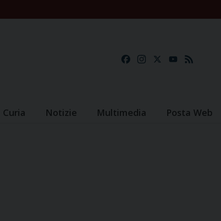
Facebook
Instagram
X
YouTube
Feed
Curia
Notizie
Multimedia
Posta Web