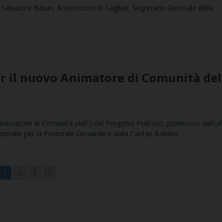
lvatore Baturi, Arcivescovo di Cagliari, Segretario Generale della
er il nuovo Animatore di Comunità del
o Animatore di Comunità (AdC) del Progetto Policoro, promosso dall’Uf
zionale per la Pastorale Giovanile e dalla Caritas Italiana.
1
2
3
»