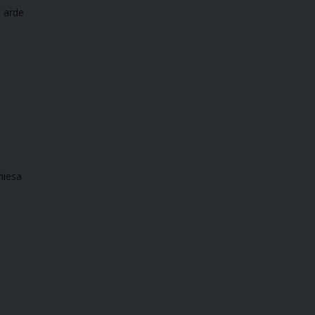
e arde
hiesa