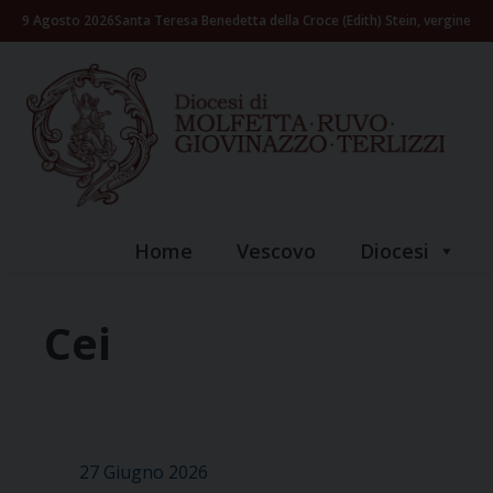
Skip
9 Agosto 2026
Santa Teresa Benedetta della Croce (Edith) Stein, vergine
to
content
Home
Vescovo
Diocesi
Cei
27 Giugno 2026