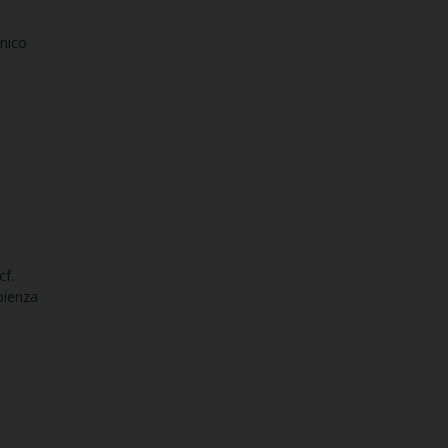
enico
cf.
pienza
e