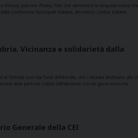
o d’Assisi, patrono d’Italia, l’olio che alimenterà la lampada votiva ch
alla Conferenza Episcopale Italiana, attraverso Caritas Italiana.
ria. Vicinanza e solidarietà dalla
i 500mila euro dai fondi dell’8xmille, che i cittadini destinano alla C
enziali delle persone colpite dall’alluvione che nei giorni scorsi ha
rio Generale della CEI