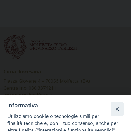
Curia diocesana
Piazza Giovene 4 – 70056 Molfetta (BA)
Centralino: 080 3374211
www.diocesimolfetta.it –
diocesimolfetta@pec.chiesacattolica.it
Informativa
Utilizziamo cookie o tecnologie simili per
Ufficio Comunicazioni sociali
finalità tecniche e, con il tuo consenso, anche per
altre finalità ("interazioni e funzionalità semplici",