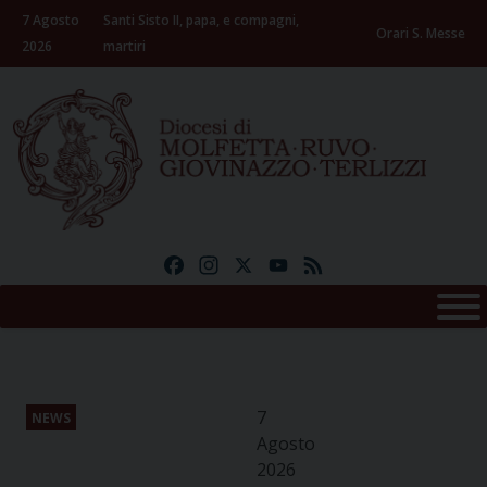
Skip
7 Agosto
Santi Sisto II, papa, e compagni,
to
Orari S. Messe
2026
martiri
content
Facebook
Instagram
X
YouTube
Feed
7
NEWS
Agosto
2026