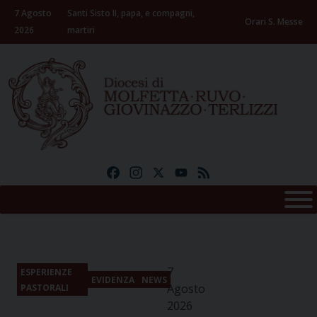
Skip
7 Agosto
Santi Sisto II, papa, e compagni,
to
Orari S. Messe
2026
martiri
content
Facebook
Instagram
X
YouTube
Feed
7
ESPERIENZE
EVIDENZA
NEWS
Agosto
PASTORALI
2026