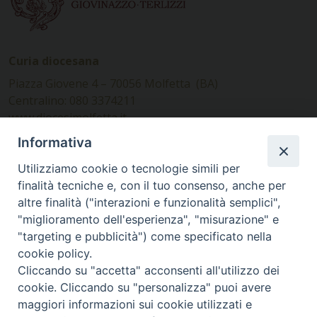
Curia diocesana
Piazza Giovene 4 – 70056 Molfetta (BA)
Centralino: 080 3374211
www.diocesimolfetta.it –
diocesimolfetta@pec.chiesacattolica.it
Informativa
Utilizziamo cookie o tecnologie simili per
Ufficio Comunicazioni sociali
finalità tecniche e, con il tuo consenso, anche per
altre finalità ("interazioni e funzionalità semplici",
Piazza Giovene 4 – 70056 Molfetta (BA)
"miglioramento dell'esperienza", "misurazione" e
comunicazionisociali@diocesimolfetta.it
"targeting e pubblicità") come specificato nella
cookie policy.
Cliccando su "accetta" acconsenti all'utilizzo dei
SEGUICI SU
cookie. Cliccando su "personalizza" puoi avere
Facebook
Instagram
X
YouTube
Feed
maggiori informazioni sui cookie utilizzati e