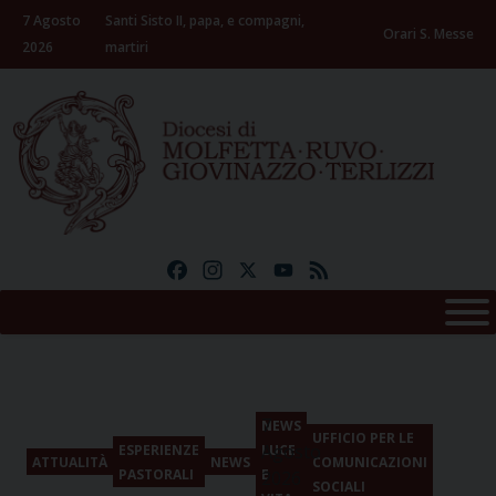
Skip
7 Agosto
Santi Sisto II, papa, e compagni,
to
Orari S. Messe
2026
martiri
content
Facebook
Instagram
X
YouTube
Feed
7
NEWS
UFFICIO PER LE
Agosto
ESPERIENZE
LUCE
ATTUALITÀ
NEWS
COMUNICAZIONI
PASTORALI
E
2026
SOCIALI