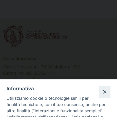
Curia diocesana
Piazza Giovene 4 – 70056 Molfetta (BA)
Centralino: 080 3374211
www.diocesimolfetta.it –
diocesimolfetta@pec.chiesacattolica.it
Informativa
Utilizziamo cookie o tecnologie simili per
Ufficio Comunicazioni sociali
finalità tecniche e, con il tuo consenso, anche per
altre finalità ("interazioni e funzionalità semplici",
Piazza Giovene 4 – 70056 Molfetta (BA)